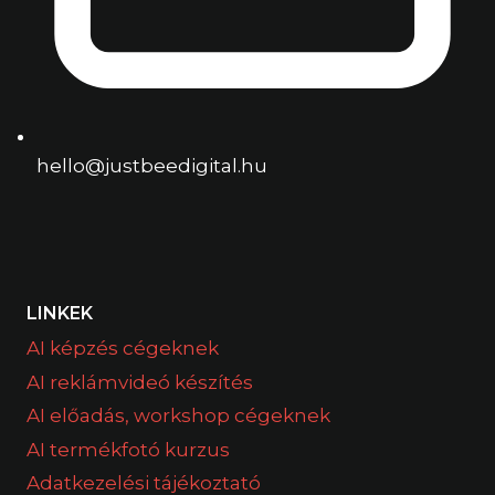
hello@justbeedigital.hu
LINKEK
AI képzés cégeknek
AI reklámvideó készítés
AI előadás, workshop cégeknek
AI termékfotó kurzus
Adatkezelési tájékoztató