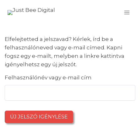
Skip
to
content
Elfelejtetted a jelszavad? Kérlek, írd be a
felhasználóneved vagy e-mail címed. Kapni
fogsz egy e-mailt, melyben a linkre kattintva
igényelhetsz egy új jelszót.
Felhasználónév vagy e-mail cím
ÚJ JELSZÓ IGÉNYLÉSE