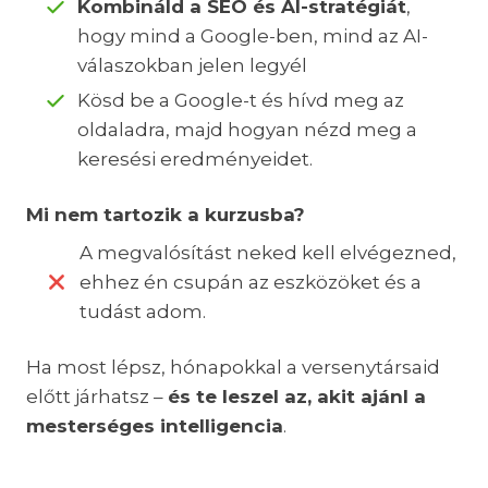
Kombináld a SEO és AI-stratégiát
,
hogy mind a Google-ben, mind az AI-
válaszokban jelen legyél
Kösd be a Google-t és hívd meg az
oldaladra, majd hogyan nézd meg a
keresési eredményeidet.
Mi nem tartozik a kurzusba?
A megvalósítást neked kell elvégezned,
ehhez én csupán az eszközöket és a
tudást adom.
Ha most lépsz, hónapokkal a versenytársaid
előtt járhatsz –
és te leszel az, akit ajánl a
mesterséges intelligencia
.