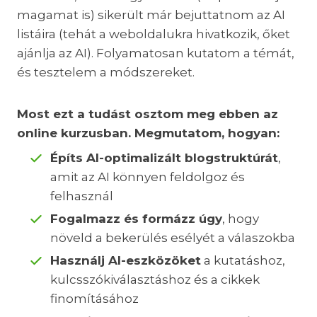
magamat is) sikerült már bejuttatnom az AI
listáira (tehát a weboldalukra hivatkozik, őket
ajánlja az AI). Folyamatosan kutatom a témát,
és tesztelem a módszereket.
Most ezt a tudást osztom meg ebben az
online kurzusban. Megmutatom, hogyan:
Építs AI-optimalizált blogstruktúrát
,
amit az AI könnyen feldolgoz és
felhasznál
Fogalmazz és formázz úgy
, hogy
növeld a bekerülés esélyét a válaszokba
Használj AI-eszközöket
a kutatáshoz,
kulcsszókiválasztáshoz és a cikkek
finomításához