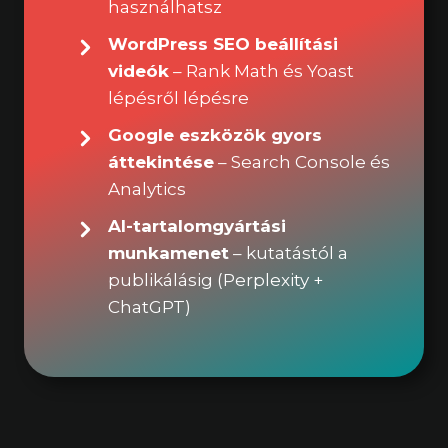
használhatsz
WordPress SEO beállítási
videók
– Rank Math és Yoast
lépésről lépésre
Google eszközök gyors
áttekintése
– Search Console és
Analytics
AI-tartalomgyártási
munkamenet
– kutatástól a
publikálásig (Perplexity +
ChatGPT)