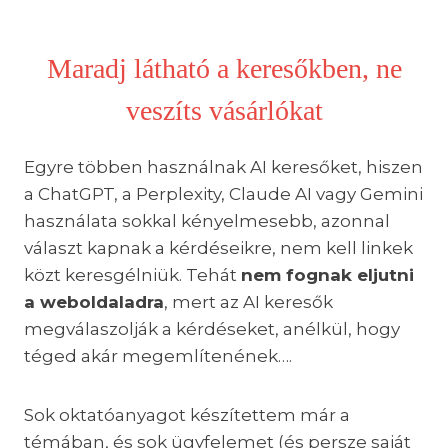
Maradj látható a keresőkben, ne
veszíts vásárlókat
Egyre többen használnak AI keresőket, hiszen
a ChatGPT, a Perplexity, Claude AI vagy Gemini
használata sokkal kényelmesebb, azonnal
választ kapnak a kérdéseikre, nem kell linkek
közt keresgélniük. Tehát
nem fognak eljutni
a weboldaladra
, mert az AI keresők
megválaszolják a kérdéseket, anélkül, hogy
téged akár megemlítenének….
Sok oktatóanyagot készítettem már a
témában, és sok ügyfelemet (és persze saját