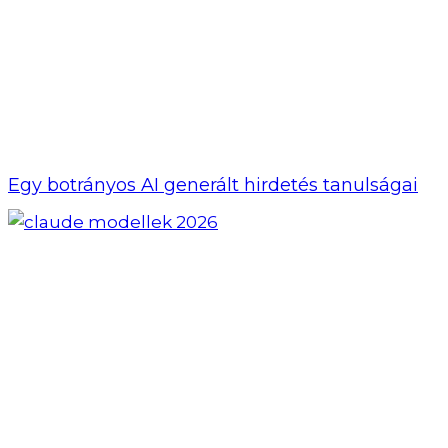
Egy botrányos AI generált hirdetés tanulságai