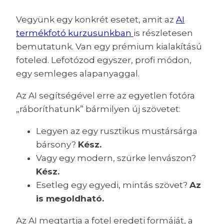
Vegyünk egy konkrét esetet, amit az
AI
termékfotó kurzusunkban
is részletesen
bemutatunk. Van egy prémium kialakítású
foteled. Lefotózod egyszer, profi módon,
egy semleges alapanyaggal.
Az AI segítségével erre az egyetlen fotóra
„ráboríthatunk” bármilyen új szövetet:
Legyen az egy rusztikus mustársárga
bársony?
Kész.
Vagy egy modern, szürke lenvászon?
Kész.
Esetleg egy egyedi, mintás szövet?
Az
is megoldható.
Az AI megtartja a fotel eredeti formáját, a