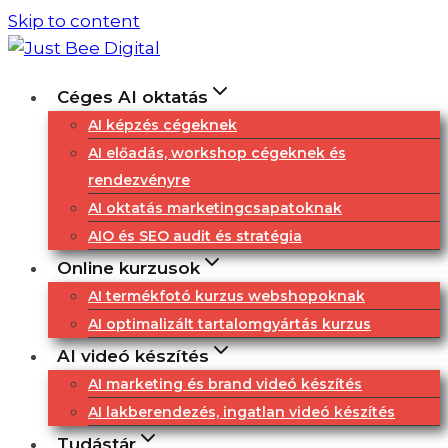
Skip to content
Céges AI oktatás
AI képzés cégeknek
AI előadás, workshop cégeknek és
rendezvényre
AI oktatás marketingcsapatoknak
AIO és SEO audit és stratégia
Online kurzusok
AI termékfotó kurzus webshopoknak
AI optimalizált tartalomgyártás kurzus
AI videó készítés
AI marketing és brand videó készítés
AI lakberendezés, ingatlan videó készítés
Tudástár