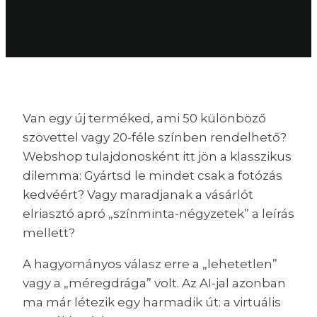
Van egy új terméked, ami 50 különböző
szövettel vagy 20-féle színben rendelhető?
Webshop tulajdonosként itt jön a klasszikus
dilemma: Gyártsd le mindet csak a fotózás
kedvéért? Vagy maradjanak a vásárlót
elriasztó apró „színminta-négyzetek” a leírás
mellett?
A hagyományos válasz erre a „lehetetlen”
vagy a „méregdrága” volt. Az AI-jal azonban
ma már létezik egy harmadik út: a virtuális