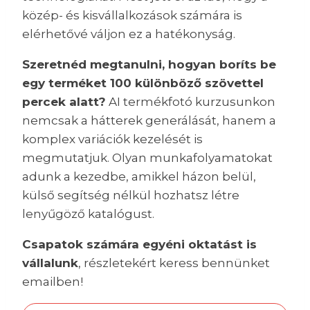
közép- és kisvállalkozások számára is
elérhetővé váljon ez a hatékonyság.
Szeretnéd megtanulni, hogyan boríts be
egy terméket 100 különböző szövettel
percek alatt?
AI termékfotó kurzusunkon
nemcsak a hátterek generálását, hanem a
komplex variációk kezelését is
megmutatjuk. Olyan munkafolyamatokat
adunk a kezedbe, amikkel házon belül,
külső segítség nélkül hozhatsz létre
lenyűgöző katalógust.
Csapatok számára egyéni oktatást is
vállalunk
, részletekért keress bennünket
emailben!