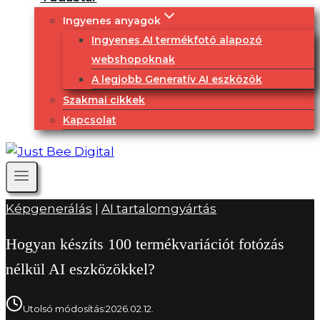
Ingyenes anyagok
Ingyenes AI termékfotó alapozó
webshopoknak
A legjobb Generatív AI eszközök
Szakmai cikkek
Kapcsolat
Képgenerálás
|
AI tartalomgyártás
Hogyan készíts 100 termékvariációt fotózás
nélkül AI eszközökkel?
Utolsó módosítás:
2026.02.12.