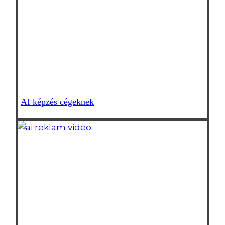
AI képzés cégeknek