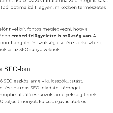
tenni a kulcsszavak tartalomba való integrálására,
ntból optimalizált legyen, miközben természetes
 előnnyel bír, fontos megjegyezni, hogy a
kében
emberi felügyeletre is szükség van.
A
 finomhangolni és szükség esetén szerkeszteni,
k és az SEO irányelveknek.
 a SEO-ban
ó SEO eszköz, amely kulcsszókutatást,
tot és sok más SEO feladatot támogat.
moptimalizáló eszközök, amelyek segítenek
EO teljesítményét, kulcsszó javaslatok és