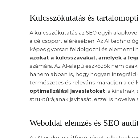
Kulcsszókutatás és tartalomopt
A kulcsszókutatás az SEO egyik alapköve
a célcsoport elérésében. Az AI technoló
képes gyorsan feldolgozni és elemezni
azokat a kulcsszavakat, amelyek a le
számára. Az AI-alapú eszközök nem csa
hanem abban is, hogy hogyan integráld e
természetes és releváns maradjon a cél
optimalizálási javaslatokat
is kínálnak,
struktúrájának javítását, ezzel is növel
Weboldal elemzés és SEO audi
Az AI eszközök átfogó képet adhatnak web