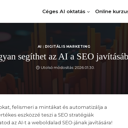
Céges AI oktatás
Online kurzu
AI
|
DIGITÁLIS MARKETING
yan segíthet az AI a SEO javításá
Utolsó módosítás:
2026.01.30.
kat, felismeri a mintákat és automatizálja a
rtékes eszközzé teszi a SEO stratégiák
tod az AI-t a weboldalad SEO-jának javítására!