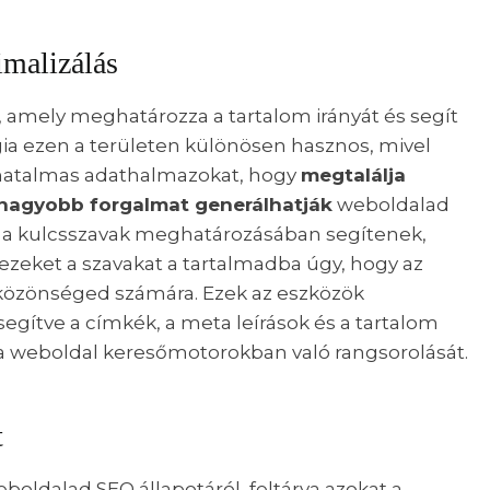
imalizálás
, amely meghatározza a tartalom irányát és segít
gia ezen a területen különösen hasznos, mivel
 hatalmas adathalmazokat, hogy
megtalálja
gnagyobb forgalmat generálhatják
weboldalad
k a kulcsszavak meghatározásában segítenek,
zeket a szavakat a tartalmadba úgy, hogy az
közönséged számára. Ezek az eszközök
 segítve a címkék, a meta leírások és a tartalom
ve a weboldal keresőmotorokban való rangsorolását.
t
oldalad SEO állapotáról, feltárva azokat a