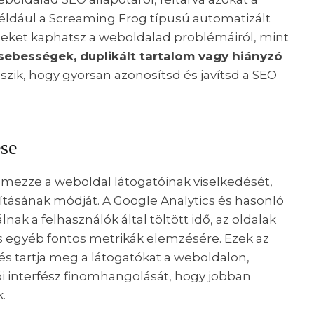
 Például a Screaming Frog típusú automatizált
seket kaphatsz a weboldalad problémáiról, mint
i sebességek, duplikált tartalom vagy hiányzó
eszik, hogy gyorsan azonosítsd és javítsd a SEO
ése
emezze a weboldal látogatóinak viselkedését,
vításának módját. A Google Analytics és hasonló
k a felhasználók által töltött idő, az oldalak
és egyéb fontos metrikák elemzésére. Ezek az
s tartja meg a látogatókat a weboldalon,
ói interfész finomhangolását, hogy jobban
.