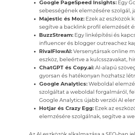
Google PageSpeed Insights:
Egy Go
sebességének elemzésére szolgál, java
Majestic és Moz:
Ezek az eszközök ki
segítve a backlink profil elemzését és
BuzzStream:
Egy linképítési és kapc
influencer és blogger outreachez k
RivalFlowAI:
Versenytársak online m
eszköz, beleértve a kulcsszavakat, 
ChatGPT és Copy.ai:
AI-alapú szöve
gyorsan és hatékonyan hozhatsz lét
Google Analytics:
Weboldal elemzésr
szolgáltat a weboldal forgalmáról, fe
Google Analytics újabb verziói AI ele
Hotjar és Crazy Egg:
Ezek az eszközö
elemzésére szolgálnak, segítve a we
Az AI eszközök alkalmazása a SEO-ban je