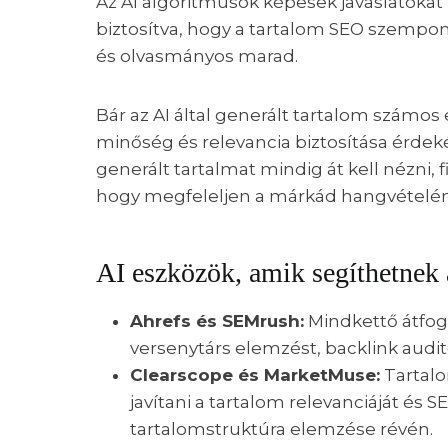
Az AI algoritmusok képesek javaslatokat 
biztosítva, hogy a tartalom SEO szempo
és olvasmányos marad.
Bár az AI által generált tartalom számos
minőség és relevancia biztosítása érde
generált tartalmat mindig át kell nézni,
hogy megfeleljen a márkád hangvételéne
AI eszközök, amik segíthetnek
Ahrefs és SEMrush:
Mindkettő átfog
versenytárs elemzést, backlink audi
Clearscope és MarketMuse:
Tartalo
javítani a tartalom relevanciáját és S
tartalomstruktúra elemzése révén.