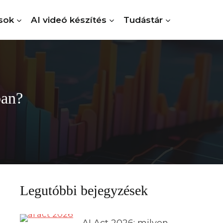
sok
AI videó készítés
Tudástár
ban?
Legutóbbi bejegyzések
AI Act 2026: milyen