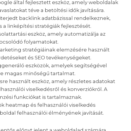
ogle által fejlesztett eszköz, amely weboldalak
slatokat téve a betöltési idők javítására.
terjedt backlink adatbázissal rendelkeznek,
 a linképítési stratégiák fejlesztését.
solattartási eszköz, amely automatizálja az
apcsolódó folyamatokat.
arketing stratégiáinak elemzésére használt
hirdetéseket és SEO tevékenységeket.
ggeneráló eszközök, amelyek segítségével
re magas minőségű tartalmat.
e használt eszköz, amely részletes adatokat
lhasználói viselkedésről és konverziókról. A
mzési funkciókat is tartalmaznak.
k heatmap és felhasználói viselkedés
boldal felhasználói élményének javítását.
lentős előnyt jelent a weboldalad számára.