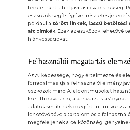
területeket, ahol javításra van szükség.
eszközök segítségével részletes jelenté
például a
törött linkek, lassú betöltés
alt címkék
. Ezek az eszközök lehetővé t
hiányosságokat.
Felhasználói magatartás elemz
Az AI képessége, hogy értelmezze és el
forradalmasítja a felhasználói élmény ja
eszközök mind AI algoritmusokat használna
közötti navigáció, a konverziós arányok 
adatok segítenek megérteni, mi vonzza é
lehetővé téve a tartalom és a felhasznál
megfeleljenek a célközönség igényeinek