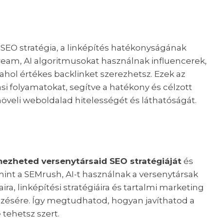
 SEO stratégia, a linképítés hatékonyságának
ream, AI algoritmusokat használnak influencerek,
ahol értékes backlinket szerezhetsz. Ezek az
si folyamatokat, segítve a hatékony és célzott
növeli weboldalad hitelességét és láthatóságát.
ezheted versenytársaid SEO stratégiáját
és
mint a SEMrush, AI-t használnak a versenytársak
ra, linképítési stratégiáira és tartalmi marketing
zésére. Így megtudhatod, hogyan javíthatod a
 tehetsz szert.