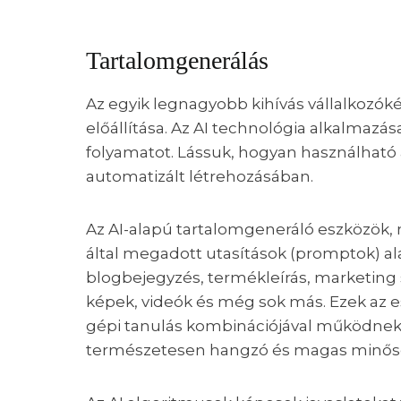
Tartalomgenerálás
Az egyik legnagyobb kihívás vállalkozók
előállítása. Az AI technológia alkalmazá
folyamatot. Lássuk, hogyan használható 
automatizált létrehozásában.
Az AI-alapú tartalomgeneráló eszközök, 
által megadott utasítások (promptok) ala
blogbejegyzés, termékleírás, marketing
képek, videók és még sok más. Ezek az e
gépi tanulás kombinációjával működnek, 
természetesen hangzó és magas minős