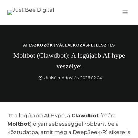
Skip
to
content
AI ESZKÖZÖK
|
VÁLLALKOZÁSFEJLESZTÉS
Moltbot (Clawdbot): A legújabb AI-hype
veszélyei
Utolsó módosítás:
2026.02.04.
Itt a legújabb AI Hype, a
Clawdbot
(mára
Moltbot
) olyan sebességgel robbant be a
köztudatba, amit még a DeepSeek-R1 sikere is