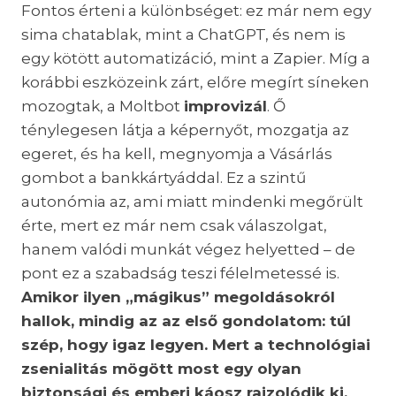
Fontos érteni a különbséget: ez már nem egy
sima chatablak, mint a ChatGPT, és nem is
egy kötött automatizáció, mint a Zapier. Míg a
korábbi eszközeink zárt, előre megírt síneken
mozogtak, a Moltbot
improvizál
. Ő
ténylegesen látja a képernyőt, mozgatja az
egeret, és ha kell, megnyomja a Vásárlás
gombot a bankkártyáddal. Ez a szintű
autonómia az, ami miatt mindenki megőrült
érte, mert ez már nem csak válaszolgat,
hanem valódi munkát végez helyetted – de
pont ez a szabadság teszi félelmetessé is.
Amikor ilyen „mágikus” megoldásokról
hallok, mindig az az első gondolatom: túl
szép, hogy igaz legyen. Mert a technológiai
zsenialitás mögött most egy olyan
biztonsági és emberi káosz rajzolódik ki,