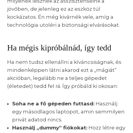
milyenek lesznek az asszisztenseink a
jövőben, de jelenleg ez az eszköz túl
kockázatos. Én még kivárnék vele, amíg a
technológia utoléri a biztonsági elvárásokat.
Ha mégis kipróbálnád, így tedd
Ha nem tudsz ellenállni a kíváncsiságnak, és
mindenképpen látni akarod ezt a „mágiát”
akcióban, legalább ne a teljes gépedet
(életedet) tedd fel rá. Így próbáld ki okosan:
Soha ne a fő gépeden futtasd:
Használj
egy másodlagos laptopot, amin semmilyen
privát adatod nincs.
Használj „dummy” fiókokat:
Hozz létre egy