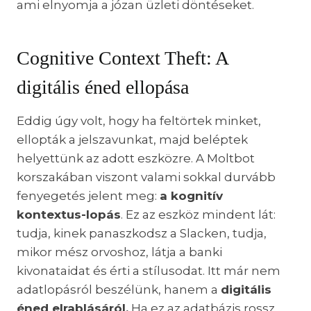
ami elnyomja a józan üzleti döntéseket.
Cognitive Context Theft: A
digitális éned ellopása
Eddig úgy volt, hogy ha feltörtek minket,
ellopták a jelszavunkat, majd beléptek
helyettünk az adott eszközre. A Moltbot
korszakában viszont valami sokkal durvább
fenyegetés jelent meg:
a kognitív
kontextus-lopás
. Ez az eszköz mindent lát:
tudja, kinek panaszkodsz a Slacken, tudja,
mikor mész orvoshoz, látja a banki
kivonataidat és érti a stílusodat. Itt már nem
adatlopásról beszélünk, hanem a
digitális
éned elrablásáról.
Ha ez az adatbázis rossz