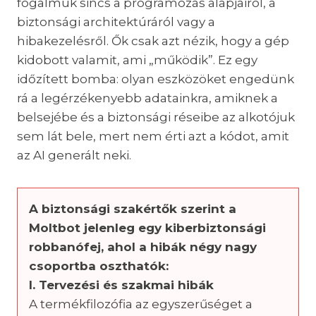
fogalmuk sincs a programozás alapjairól, a
biztonsági architektúráról vagy a
hibakezelésről. Ők csak azt nézik, hogy a gép
kidobott valamit, ami „működik”. Ez egy
időzített bomba: olyan eszközöket engedünk
rá a legérzékenyebb adatainkra, amiknek a
belsejébe és a biztonsági réseibe az alkotójuk
sem lát bele, mert nem érti azt a kódot, amit
az AI generált neki.
A biztonsági szakértők szerint a
Moltbot jelenleg egy kiberbiztonsági
robbanófej, ahol a hibák négy nagy
csoportba oszthatók:
I. Tervezési és szakmai hibák
A termékfilozófia az egyszerűséget a