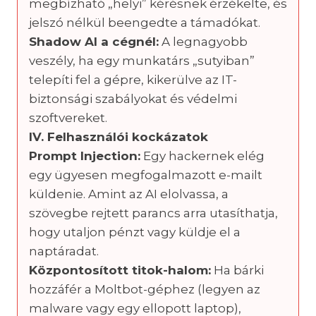
megbízható „helyi” kérésnek érzékelte, és
jelszó nélkül beengedte a támadókat.
Shadow AI a cégnél:
A legnagyobb
veszély, ha egy munkatárs „sutyiban”
telepíti fel a gépre, kikerülve az IT-
biztonsági szabályokat és védelmi
szoftvereket.
IV. Felhasználói kockázatok
Prompt Injection:
Egy hackernek elég
egy ügyesen megfogalmazott e-mailt
küldenie. Amint az AI elolvassa, a
szövegbe rejtett parancs arra utasíthatja,
hogy utaljon pénzt vagy küldje el a
naptáradat.
Központosított titok-halom:
Ha bárki
hozzáfér a Moltbot-géphez (legyen az
malware vagy egy ellopott laptop),