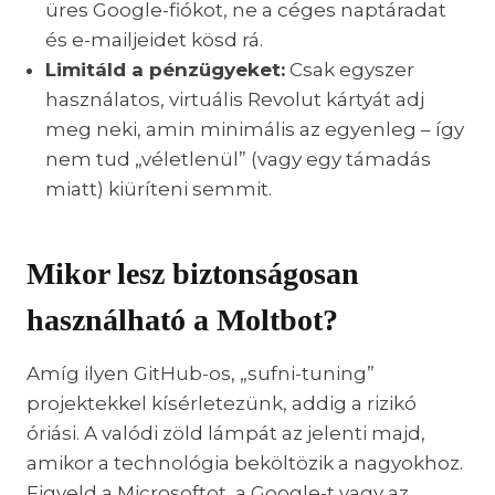
üres Google-fiókot, ne a céges naptáradat
és e-mailjeidet kösd rá.
Limitáld a pénzügyeket:
Csak egyszer
használatos, virtuális Revolut kártyát adj
meg neki, amin minimális az egyenleg – így
nem tud „véletlenül” (vagy egy támadás
miatt) kiüríteni semmit.
Mikor lesz biztonságosan
használható a Moltbot?
Amíg ilyen GitHub-os, „sufni-tuning”
projektekkel kísérletezünk, addig a rizikó
óriási. A valódi zöld lámpát az jelenti majd,
amikor a technológia beköltözik a nagyokhoz.
Figyeld a Microsoftot, a Google-t vagy az