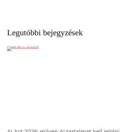
Legutóbbi bejegyzések
AI Act 2026: milyen AI tartalmat kell jelölni