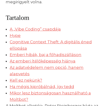
megirigyelt volna.
Tartalom
A „Vibe Coding” csapdája
Hype
Cognitive Context Theft: A digitális éned
ellopása
Emberi hibák, baj a főhadiszálláson
Az emberi ítélőképesség hiánya
Az adatvédelem nem opció, hanem
alapvetés
Kell ez nekünk?
Ha mégis kipróbálnád, így tedd
Mikor lesz biztonságosan használható a
Moltbot?
A Moltbot alkotója, Peter Steinberger hívta az