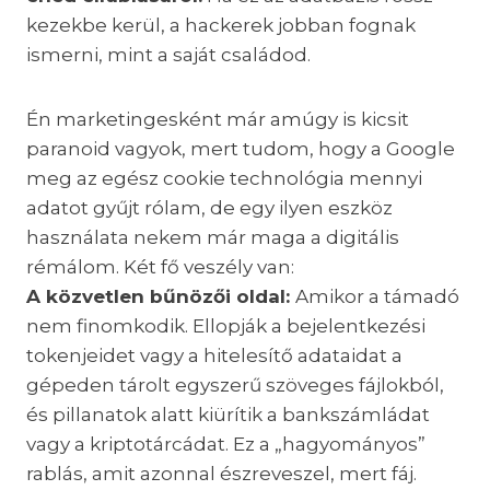
kezekbe kerül, a hackerek jobban fognak
ismerni, mint a saját családod.
Én marketingesként már amúgy is kicsit
paranoid vagyok, mert tudom, hogy a Google
meg az egész cookie technológia mennyi
adatot gyűjt rólam, de egy ilyen eszköz
használata nekem már maga a digitális
rémálom. Két fő veszély van:
A közvetlen bűnözői oldal:
Amikor a támadó
nem finomkodik. Ellopják a bejelentkezési
tokenjeidet vagy a hitelesítő adataidat a
gépeden tárolt egyszerű szöveges fájlokból,
és pillanatok alatt kiürítik a bankszámládat
vagy a kriptotárcádat. Ez a „hagyományos”
rablás, amit azonnal észreveszel, mert fáj.