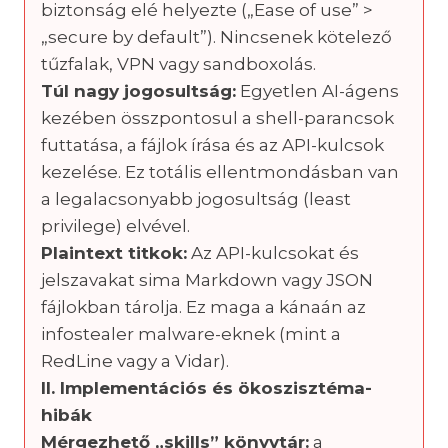
biztonság elé helyezte („Ease of use” >
„secure by default”). Nincsenek kötelező
tűzfalak, VPN vagy sandboxolás.
Túl nagy jogosultság:
Egyetlen AI-ágens
kezében összpontosul a shell-parancsok
futtatása, a fájlok írása és az API-kulcsok
kezelése. Ez totális ellentmondásban van
a legalacsonyabb jogosultság (least
privilege) elvével.
Plaintext titkok:
Az API-kulcsokat és
jelszavakat sima Markdown vagy JSON
fájlokban tárolja. Ez maga a kánaán az
infostealer malware-eknek (mint a
RedLine vagy a Vidar).
II. Implementációs és ökoszisztéma-
hibák
Mérgezhető „skills” könyvtár:
a