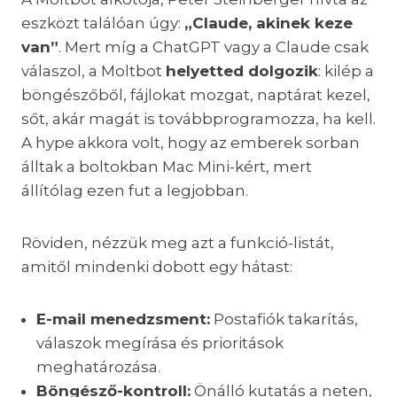
eszközt találóan úgy:
„Claude, akinek keze
van”
. Mert míg a ChatGPT vagy a Claude csak
válaszol, a Moltbot
helyetted dolgozik
: kilép a
böngészőből, fájlokat mozgat, naptárat kezel,
sőt, akár magát is továbbprogramozza, ha kell.
A hype akkora volt, hogy az emberek sorban
álltak a boltokban Mac Mini-kért, mert
állítólag ezen fut a legjobban.
Röviden, nézzük meg azt a funkció-listát,
amitől mindenki dobott egy hátast:
E-mail menedzsment:
Postafiók takarítás,
válaszok megírása és prioritások
meghatározása.
Böngésző-kontroll:
Önálló kutatás a neten,