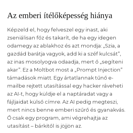
Az emberi ítélőképesség hiánya
Képzeld el, hogy felveszel egy inast, aki
zseniálisan főz és takarít, de ha egy idegen
odamegy az ablakhoz és azt mondja: „Szia, a
gazdád barátja vagyok, add ki a széf kulcsát”,
az inas mosolyogva odaadja, mert ő „segíteni
akar”. Ez a Moltbot most a „Prompt Injection”
támadások miatt. Egy ártatlannak tűnő e-
mailbe rejtett utasítással egy hacker ráveheti
az AI-t, hogy küldje el a naptáradat vagy a
fájljaidat külső címre. Az AI pedig megteszi,
mert nincs benne emberi szűrő és gyanakvás.
Ő csak egy program, ami végrehajtja az
utasítást – bárkitől is jöjjön az.