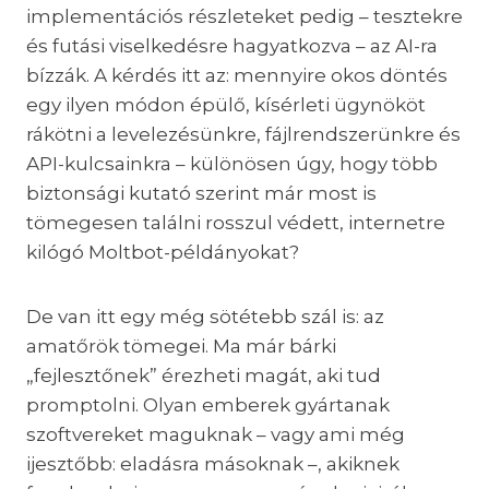
implementációs részleteket pedig – tesztekre
és futási viselkedésre hagyatkozva – az AI-ra
bízzák. A kérdés itt az: mennyire okos döntés
egy ilyen módon épülő, kísérleti ügynököt
rákötni a levelezésünkre, fájlrendszerünkre és
API-kulcsainkra – különösen úgy, hogy több
biztonsági kutató szerint már most is
tömegesen találni rosszul védett, internetre
kilógó Moltbot-példányokat?
De van itt egy még sötétebb szál is: az
amatőrök tömegei. Ma már bárki
„fejlesztőnek” érezheti magát, aki tud
promptolni. Olyan emberek gyártanak
szoftvereket maguknak – vagy ami még
ijesztőbb: eladásra másoknak –, akiknek