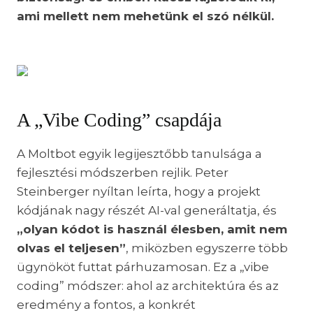
ami mellett nem mehetünk el szó nélkül.
A „Vibe Coding” csapdája
A Moltbot egyik legijesztőbb tanulsága a
fejlesztési módszerben rejlik. Peter
Steinberger nyíltan leírta, hogy a projekt
kódjának nagy részét AI-val generáltatja, és
„olyan kódot is használ élesben, amit nem
olvas el teljesen”
, miközben egyszerre több
ügynököt futtat párhuzamosan. Ez a „vibe
coding” módszer: ahol az architektúra és az
eredmény a fontos, a konkrét