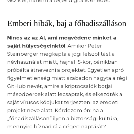
viszik el, hanem a teljes digitális énedet.
Emberi hibák, baj a főhadiszálláson
Nincs az az AI, ami megvédene minket a
saját hülyeségeinktől
. Amikor Peter
Steinberger megkapta a jogi felszólítást a
névhasználat miatt, hajnali 5-kor, pánikban
próbálta átnevezni a projektet. Egyetlen apró
figyelmetlenség miatt szabadon hagyta a régi
GitHub nevét, amire a kriptocsalók botjai
másodpercek alatt lecsaptak, és elkezdték a
saját vírusos kódjukat terjeszteni az eredeti
projekt neve alatt. Kérdezem én: ha a
„főhadiszálláson” ilyen a biztonsági kultúra,
mennyire bíznád rá a céged naptárát?