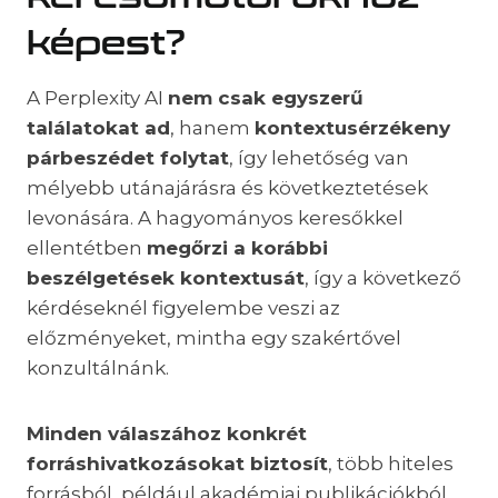
képest?
A Perplexity AI
nem csak egyszerű
találatokat ad
, hanem
kontextusérzékeny
párbeszédet folytat
, így lehetőség van
mélyebb utánajárásra és következtetések
levonására. A hagyományos keresőkkel
ellentétben
megőrzi a korábbi
beszélgetések kontextusát
, így a következő
kérdéseknél figyelembe veszi az
előzményeket, mintha egy szakértővel
konzultálnánk.
Minden válaszához konkrét
forráshivatkozásokat biztosít
, több hiteles
forrásból, például akadémiai publikációkból,