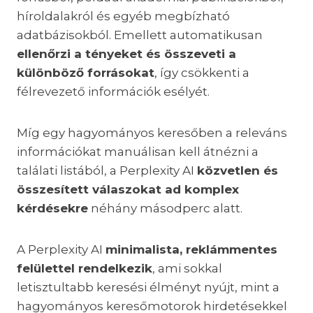
híroldalakról és egyéb megbízható
adatbázisokból. Emellett automatikusan
ellenőrzi a tényeket és összeveti a
különböző forrásokat
, így csökkenti a
félrevezető információk esélyét.
Míg egy hagyományos keresőben a releváns
információkat manuálisan kell átnézni a
találati listából, a Perplexity AI
közvetlen és
összesített válaszokat ad komplex
kérdésekre
néhány másodperc alatt.
A Perplexity AI
minimalista, reklámmentes
felülettel rendelkezik
, ami sokkal
letisztultabb keresési élményt nyújt, mint a
hagyományos keresőmotorok hirdetésekkel