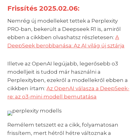
Frissítés 2025.02.06:
Nemrég új modelleket tettek a Perplexity
PRO-ban, bekerült a Deepseek R1 is, amiről
ebben a cikkben olvashatsz részletesen:
A
DeepSeek berobbanása: Az AI világ új sztárja
Illetve az OpenAI legújabb, legerősebb o3
modelljeit is tudod már használni a
Perplexityben, ezekről a modellekről ebben a
cikkben írtam:
Az OpenAI válasza a DeepSeek-
re: az o3-mini modell bemutatása
Remélem tetszett ez a cikk, folyamatosan
frissítem, mert hétről hétre változnak a