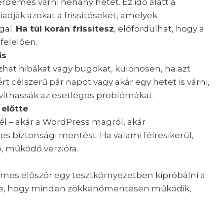
érdemes várni néhány hetet. Ez idő alatt a
iadják azokat a frissítéseket, amelyek
gal.
Ha túl korán frissítesz
, előfordulhat, hogy a
elelően.
is
azhat hibákat vagy bugokat, különösen, ha azt
rt célszerű pár napot vagy akár egy hetet is várni,
 javíthassák az esetleges problémákat.
 előtte
nél – akár a WordPress magról, akár
jes biztonsági mentést. Ha valami félresikerül,
ő, működő verzióra.
es először egy tesztkörnyezetben kipróbálni a
benne, hogy minden zökkenőmentesen működik,