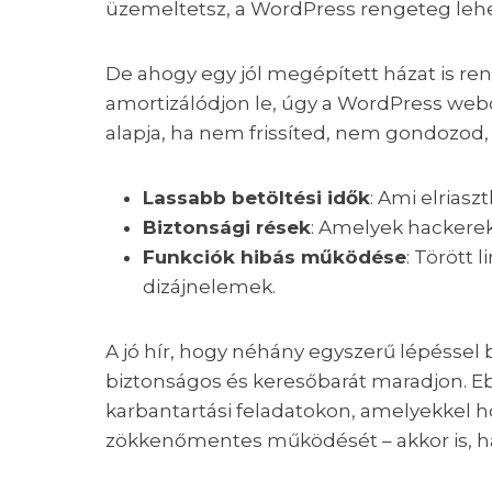
üzemeltetsz, a WordPress rengeteg lehet
De ahogy egy jól megépített házat is ren
amortizálódjon le, úgy a WordPress webol
alapja, ha nem frissíted, nem gondozod,
Lassabb betöltési idők
: Ami elriasz
Biztonsági rések
: Amelyek hackere
Funkciók hibás működése
: Törött
dizájnelemek.
A jó hír, hogy néhány egyszerű lépéssel 
biztonságos és keresőbarát maradjon. E
karbantartási feladatokon, amelyekkel 
zökkenőmentes működését – akkor is, h