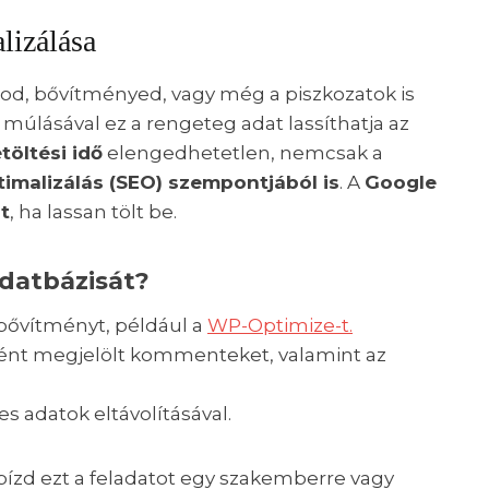
alizálása
, bővítményed, vagy még a piszkozatok is
múlásával ez a rengeteg adat lassíthatja az
töltési idő
elengedhetetlen, nemcsak a
imalizálás (SEO) szempontjából is
. A
Google
t
, ha lassan tölt be.
adatbázisát?
 bővítményt, például a
WP-Optimize-t.
ként megjelölt kommenteket, valamint az
es adatok eltávolításával.
bízd ezt a feladatot egy szakemberre vagy