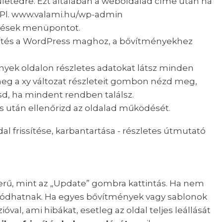
ületedre. Ezt általában a weboldalad címe után ha
. Pl. www.valami.hu/wp-admin
ítések menüpontot.
sítés a WordPress maghoz, a bővítményekhez
nyek oldalon részletes adatokat látsz minden
meg a xy változat részleteit gombon nézd meg,
ítsd, ha mindent rendben találsz.
tés után ellenőrizd az oldalad működését.
erű, mint az „Update” gombra kattintás. Ha nem
dódhatnak. Ha egyes bővítmények vagy sablonok
val, ami hibákat, esetleg az oldal teljes leállását