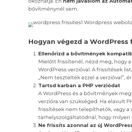
okozhatja. Én
nem javaslom az Automati
bővítménynél sem.
Hogyan végezd a WordPress f
Ellenőrizd a bővítmények kompatib
Mielőtt frissítenél, nézd meg, hogy 
WordPress verzióval. A frissítések list
„Nem tesztelték ezzel a verzióval”, é
Tartsd karban a PHP verziódat
A WordPress és a bővítmények meg
verzióra van szükséged. Ha elavult P
frissítések nem telepíthetők, vagy a 
tárhelyszolgáltatódnál, hogy milyen 
Ne frissíts azonnal az új WordPres