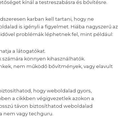
őséget kínál a testreszabásra és bővítésre.
dszeresen karban kell tartani, hogy ne
dalad is igényli a figyelmet. Hiába nagyszerű az
 idővel problémák léphetnek fel, mint például:
thatja a látogatókat.
k számára könnyen kihasználhatók.
 linkek, nem működő bővítmények, vagy elavult
biztosíthatod, hogy weboldalad gyors,
bben a cikkben végigvezetlek azokon a
hosszú távon biztosíthatod weboldalad
a nem vagy techguru.