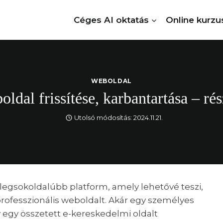
Céges AI oktatás
Online kurzu
WEBOLDAL
dal frissítése, karbantartása – rés
Utolsó módosítás:
2024.11.21.
legsokoldalúbb platform, amely lehetővé teszi,
rofesszionális weboldalt. Akár egy személyes
y egy összetett e-kereskedelmi oldalt