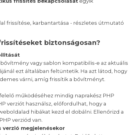
kus frissítés bekapcsolását
egyik
rissítéseket biztonságosan?
ilitását
a bővítmény vagy sablon kompatibilis-e az aktuális
ájánál ezt általában feltüntetik. Ha azt látod, hogy
rdemes várni, amíg frissítik a bővítményt.
felelő működéséhez mindig naprakész PHP
HP verziót használsz, előfordulhat, hogy a
weboldalad hibákat kezd el dobálni. Ellenőrizd a
PHP verziód van.
s verzió megjelenésekor