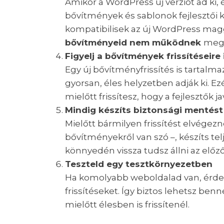
Amikor a WordPress új verziót ad ki, 
bővítmények és sablonok fejlesztői k
kompatibilisek az új WordPress mag
bővítményeid nem működnek
megf
Figyelj a bővítmények frissítéseire 
Egy új bővítményfrissítés is tartalm
gyorsan, éles helyzetben adják ki. Ezé
mielőtt frissítesz, hogy a fejlesztők
Mindig készíts biztonsági mentést
Mielőtt bármilyen frissítést elvégez
bővítményekről van szó –, készíts tel
könnyedén vissza tudsz állni az előz
Teszteld egy tesztkörnyezetben
Ha komolyabb weboldalad van, érdem
frissítéseket. Így biztos lehetsz 
mielőtt élesben is frissítenél.