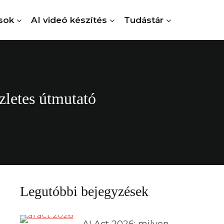
sok
AI videó készítés
Tudástár
zletes útmutató
Legutóbbi bejegyzések
AI Act 2026: milyen