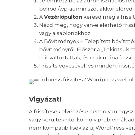
Jelentkezz be az adminisztrációs fel
beírod /wp-admin szót akkor eléred
A
Vezérlőpulton
keresd meg a friss
Nézd meg, hogy van-e elérhető fris
vagy a sablonokhoz.
A Bővítmények – Telepített bővítmé
bővítményről. Először a „Tekintsük 
mit változtattak, és csak utána friss
Frissíts egyesével, és minden frissí
Vigyázat!
A frissítések elvégzése nem olyan egysz
vagy körültekintő, komoly problémák a
nem kompatibilisek az új WordPress verzió