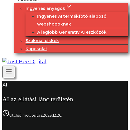
Ingyenes anyagok
Ingyenes AI termékfotó alapozó
webshopoknak
A legjobb Generatív AI eszközök
Szakmai cikkek
Kapcsolat
AI
AI az ellátási lánc területén
Utolsó módosítás:
2023.12.26.