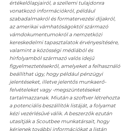
értékelőlapjairól, a szellemi tulajdonra
vonatkozó információkról, például
szabadalmakról és formatervezési díjakról,
az amerikai vámhatóságoktól származó
vámdokumentumokról a nemzetközi
kereskedelmi tapasztalatok érvényesítésére,
valamint a közösségi médiából és
hírfolyamból származó valós idejű
figyelmeztetésekről, amelyeket a felhasználó
beállíthat úgy, hogy például pénzügyi
jelentéseket, illetve jelentős munkaerő-
felvételeket vagy -megszüntetéseket
tartalmazzanak. Miután a szoftver létrehozta
a potenciális beszállítók listáját, a folyamat
kézi vezérlésűvé válik. A beszerzők ezután
utasítják a Scoutbee munkatársait, hogy
kérjenek további információkat a listán