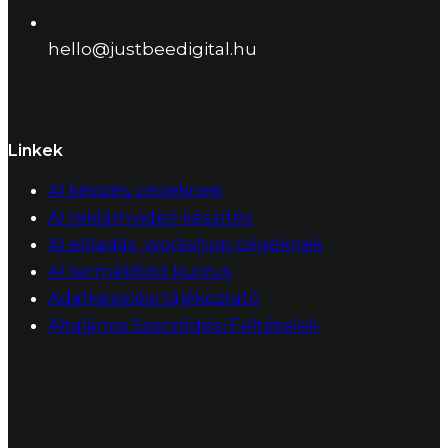
hello@justbeedigital.hu
Linkek
AI képzés cégeknek
AI reklámvideó készítés
AI előadás, workshop cégeknek
AI termékfotó kurzus
Adatkezelési tájékoztató
Általános Szerződési Feltételek