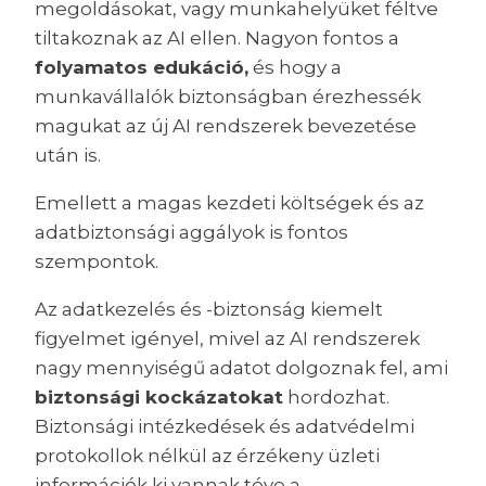
megoldásokat, vagy munkahelyüket féltve
tiltakoznak az AI ellen. Nagyon fontos a
folyamatos edukáció,
és hogy a
munkavállalók biztonságban érezhessék
magukat az új AI rendszerek bevezetése
után is.
Emellett a magas kezdeti költségek és az
adatbiztonsági aggályok is fontos
szempontok.
Az adatkezelés és -biztonság kiemelt
figyelmet igényel, mivel az AI rendszerek
nagy mennyiségű adatot dolgoznak fel, ami
biztonsági kockázatokat
hordozhat.
Biztonsági intézkedések és adatvédelmi
protokollok nélkül az érzékeny üzleti
információk ki vannak téve a