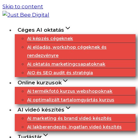
Skip to content
Céges AI oktatás
AI képzés cégeknek
AI előadás, workshop cégeknek és
rendezvényre
AI oktatás marketingcsapatoknak
AIO és SEO audit és stratégia
Online kurzusok
AI termékfotó kurzus webshopoknak
AI optimalizált tartalomgyártás kurzus
AI videó készítés
AI marketing és brand videó készítés
AI lakberendezés, ingatlan videó készítés
Tudástár