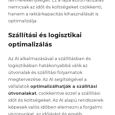
termelékenységet. Ez a fajta automatizálás
nemcsak az időt és költségeket csökkenti,
hanem a raktárkapacitás kihasználását is
optimalizálja.
Szállítási és logisztikai
optimalizálás
Az AI alkalmazásával a szállításban és
logisztikában hatákonyabbá válik az
útvonalak és szállítási folyamatok
megtervezése. Az AI segítségével a
vállalatok
optimalizálhatják a szállítási
útvonalakat
, csökkentve ezzel a szállítási
időt és költségeket. Az AI alapú rendszerek
képesek valós időben elemezni a forgalmi
viszonyokat, az időjárást és egyéb