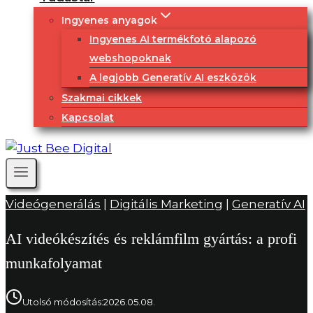
Ingyenes anyagok
Ingyenes AI termékfotó alapozó
webshopoknak
A legjobb Generatív AI eszközök
Szakmai cikkek
Kapcsolat
Videógenerálás
|
Digitális Marketing
|
Generatív AI
AI videókészítés és reklámfilm gyártás: a profi
munkafolyamat
Utolsó módosítás:
2026.05.08.