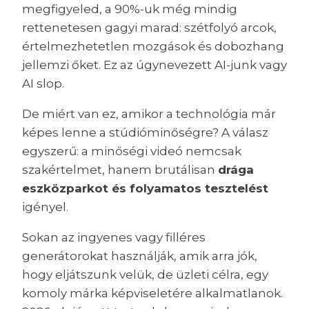
megfigyeled, a 90%-uk még mindig
rettenetesen gagyi marad: szétfolyó arcok,
értelmezhetetlen mozgások és dobozhang
jellemzi őket. Ez az úgynevezett AI-junk vagy
AI slop.
De miért van ez, amikor a technológia már
képes lenne a stúdióminőségre? A válasz
egyszerű: a minőségi videó nemcsak
szakértelmet, hanem brutálisan
drága
eszközparkot és folyamatos tesztelést
igényel.
Sokan az ingyenes vagy filléres
generátorokat használják, amik arra jók,
hogy eljátszunk velük, de üzleti célra, egy
komoly márka képviseletére alkalmatlanok.