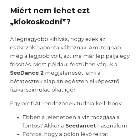
Miért nem lehet ezt
„kiokoskodni”?
A legnagyobb kihívás, hogy ezek az
eszközök naponta változnak. Ami tegnap
még a legjobb volt, azt ma már lepipálja egy
frissítés. Most például feszülten várjuk a
SeeDance 2
megjelenését, ami a
bétatesztek alapján egészen elképesztő
fizikai szimulációkat ígér.
Egy profi AI-rendezőnek tudnia kell, hogy:
Ebben a jelenetben a víz mozgása a
fontos? Akkor a
Seedancet
használom.
Fontos, hogy a pólón lévő felirat