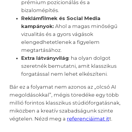
prémium pozicionálás és a
bizalomépítés.
Reklámfilmek és Social Media
kampányok:
Ahol a magas minőségű
vizualitás és a gyors vágások
elengedhetetlenek a figyelem
megtartásához.
Extra látványvilág
: ha olyan dolgot
szeretnék bemutatni, amit klasszikus
forgatással nem lehet elkészíteni.
Bár ez a folyamat nem azonos az „olcsó AI
megoldásokkal”, mégis töredéke egy több
millió forintos klasszikus stúdióforgatásnak,
miközben a kreatív szabadságunk szinte
végtelen. Nézd meg a
referenciáimat it
t.