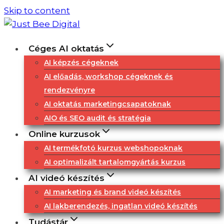
Skip to content
Céges AI oktatás
AI képzés cégeknek
AI előadás, workshop cégeknek és
rendezvényre
AI oktatás marketingcsapatoknak
AIO és SEO audit és stratégia
Online kurzusok
AI termékfotó kurzus webshopoknak
AI optimalizált tartalomgyártás kurzus
AI videó készítés
AI marketing és brand videó készítés
AI lakberendezés, ingatlan videó készítés
Tudástár