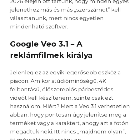
2026 elején ott tartunk, hogy minden egyes
jelenethez más és más „szerszámot” kell
választanunk, mert nincs egyetlen
mindenható szoftver.
Google Veo 3.1 – A
reklámfilmek királya
Jelenleg ez az egyik legerősebb eszköz a
piacon. Amikor stúdióminőségű, 4K
felbontású, élőszereplős párbeszédes
videót kell készítenem, szinte csak ezt
használom. Miért? Mert a Veo 3.1 verhetetlen
abban, hogy pontosan úgy jelenítse meg a
terméket vagy a karaktert, ahogy azt a fotón
megadtuk neki. Itt nincs „majdnem olyan”,