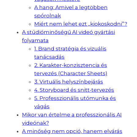
A hang: Amivel a legtöbben
spórolnak
Miért nem lehet ezt „kiokoskodni”?
A stúdióminőségű AI videó gyártási
folyamata
1. Brand stratégia és vizuális
tanácsadás
2. Karakter-konzisztencia és
tervezés (Character Sheets)
3. Virtuális helyszínbejárás
4. Storyboard és snitt-tervezés
5. Professzionális utómunka és
vágás
Mikor van értelme a professzionális AI
videónak?
A minőség nem opció, hanem elvárás