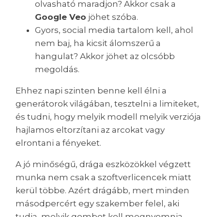
olvasható maradjon? Akkor csak a
Google Veo
jöhet szóba.
Gyors, social media tartalom kell, ahol
nem baj, ha kicsit álomszerű a
hangulat? Akkor jöhet az olcsóbb
megoldás.
Ehhez napi szinten benne kell élni a
generátorok világában, tesztelni a limiteket,
és tudni, hogy melyik modell melyik verziója
hajlamos eltorzítani az arcokat vagy
elrontani a fényeket.
A jó minőségű, drága eszközökkel végzett
munka nem csak a szoftverlicencek miatt
kerül többe. Azért drágább, mert minden
másodpercért egy szakember felel, aki
tudja, melyik gombot kell megnyomnia