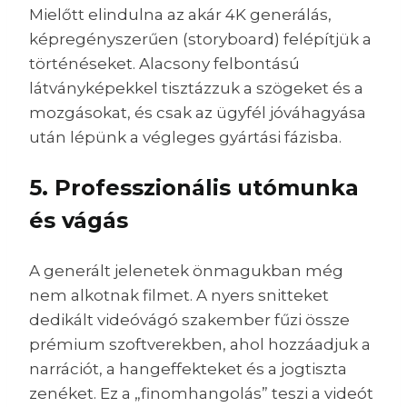
Mielőtt elindulna az akár 4K generálás,
képregényszerűen (storyboard) felépítjük a
történéseket. Alacsony felbontású
látványképekkel tisztázzuk a szögeket és a
mozgásokat, és csak az ügyfél jóváhagyása
után lépünk a végleges gyártási fázisba.
5. Professzionális utómunka
és vágás
A generált jelenetek önmagukban még
nem alkotnak filmet. A nyers snitteket
dedikált videóvágó szakember fűzi össze
prémium szoftverekben, ahol hozzáadjuk a
narrációt, a hangeffekteket és a jogtiszta
zenéket. Ez a „finomhangolás” teszi a videót