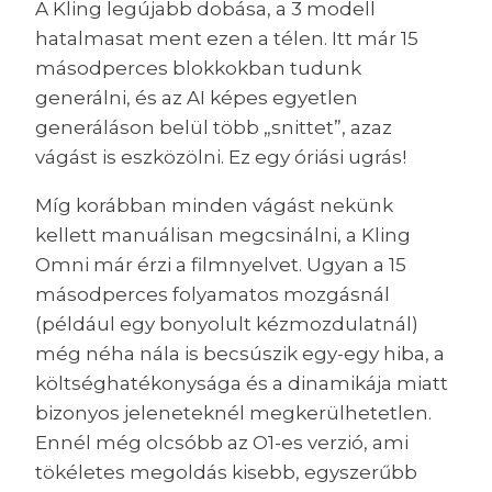
A Kling legújabb dobása, a 3 modell
hatalmasat ment ezen a télen. Itt már 15
másodperces blokkokban tudunk
generálni, és az AI képes egyetlen
generáláson belül több „snittet”, azaz
vágást is eszközölni. Ez egy óriási ugrás!
Míg korábban minden vágást nekünk
kellett manuálisan megcsinálni, a Kling
Omni már érzi a filmnyelvet. Ugyan a 15
másodperces folyamatos mozgásnál
(például egy bonyolult kézmozdulatnál)
még néha nála is becsúszik egy-egy hiba, a
költséghatékonysága és a dinamikája miatt
bizonyos jeleneteknél megkerülhetetlen.
Ennél még olcsóbb az O1-es verzió, ami
tökéletes megoldás kisebb, egyszerűbb