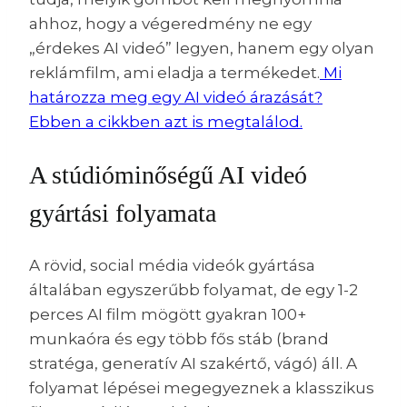
ahhoz, hogy a végeredmény ne egy
„érdekes AI videó” legyen, hanem egy olyan
reklámfilm, ami eladja a termékedet.
Mi
határozza meg egy AI videó árazását?
Ebben a cikkben azt is megtalálod.
A stúdióminőségű AI videó
gyártási folyamata
A rövid, social média videók gyártása
általában egyszerűbb folyamat, de egy 1-2
perces AI film mögött gyakran 100+
munkaóra és egy több fős stáb (brand
stratéga, generatív AI szakértő, vágó) áll. A
folyamat lépései megegyeznek a klasszikus