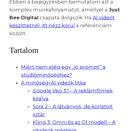
Ebben a bejegyzésben bemutatom azt a
komplex munkafolyamatot, amellyel a
Just
Bee Digital
csapata dolgozik. Ha
AI videót
készíttetnél, itt nézz körül
a referenciám
között.
Tartalom
Miért nem elég egy „jó prompt” a
stúdióminőséghez?
A minőségi AI videók titka
Google Veo 3.1 – A reklámfilmek
királya
Sora 2 – A látványos, de korlátolt
sztár
Kling 3, Omni és az O1 modell – A
vágások mestere