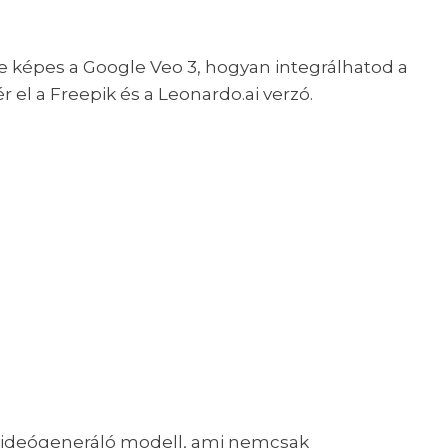
képes a Google Veo 3, hogyan integrálhatod a
 el a Freepik és a Leonardo.ai verzó.
ú videógeneráló modell, ami nemcsak