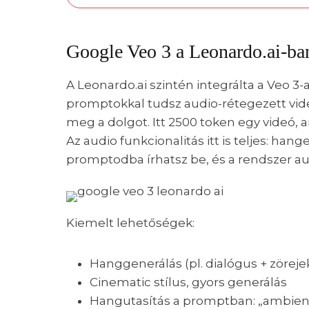
Google Veo 3 a Leonardo.ai-ba
A Leonardo.ai szintén integrálta a Veo 3-
promptokkal tudsz audio-rétegezett vide
meg a dolgot. Itt 2500 token egy videó, 
Az audio funkcionalitás itt is teljes: han
promptodba írhatsz be, és a rendszer aut
Kiemelt lehetőségek:
Hanggenerálás (pl. dialógus + zöreje
Cinematic stílus, gyors generálás
Hangutasítás a promptban: „ambient 