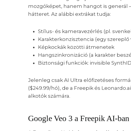
mozgóképet, hanem hangot is generál – 
hátteret. Az alábbi extrákat tudja:
Stílus- és kameravezérlés (pl. svenke
Karakterkonzisztencia (egy szerepl
Képkockák közötti átmenetek
Hangszinkronizáció (a karakter bes
Biztonsági funkciók: invisible Synth
Jelenleg csak AI Ultra előfizetéses form
($249.99/hó), de a Freepik és Leonardo.a
alkotók számára.
Google Veo 3 a Freepik AI-ban