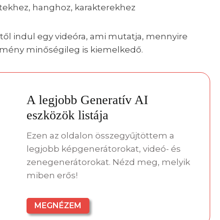
etekhez, hanghoz, karakterekhez
etől indul egy videóra, ami mutatja, mennyire
edmény minőségileg is kiemelkedő.
A legjobb Generatív AI
eszközök listája
Ezen az oldalon összegyűjtöttem a
legjobb képgenerátorokat, videó- és
zenegenerátorokat. Nézd meg, melyik
miben erős!
MEGNÉZEM