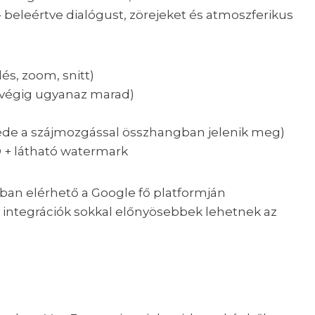
beleértve dialógust, zörejeket és atmoszferikus
lés, zoom, snitt)
ő végig ugyanaz marad)
zéde a szájmozgással összhangban jelenik meg)
ID + látható watermark
ában elérhető a Google fő platformján
i integrációk sokkal előnyösebbek lehetnek az