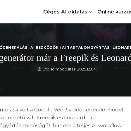
Céges AI oktatás
Online kurzu
EÓGENERÁLÁS
|
AI ESZKÖZÖK
|
AI TARTALOMGYÁRTÁS
|
LEONARD
enerátor már a Freepik és Leonard
Utolsó módosítás:
2025.12.04.
ranása volt a Google Veo 3 videógeneráló modell
 elérhető vált Freepik és Leonardo.ai
eógyártás minőségét, hanem a teljes AI-workflow