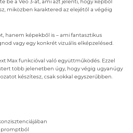
e be a Veo 3-at, ami azt jelenti, hogy képből
z, miközben karaktered az elejétől a végéig
ót, hanem képekből is – ami fantasztikus
gnod vagy egy konkrét vizuális elképzelésed.
xt Max funkcióval való együttműködés. Ezzel
ktert több jelenetben úgy, hogy végig ugyanúgy
rozatot készítesz, csak sokkal egyszerűbben.
konzisztenciájában
y promptból