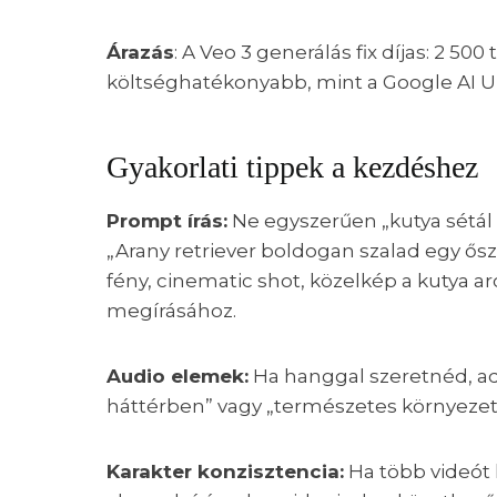
Árazás
: A Veo 3 generálás fix díjas: 2 500
költséghatékonyabb, mint a Google AI Ul
Gyakorlati tippek a kezdéshez
Prompt írás:
Ne egyszerűen „kutya sétál a
„Arany retriever boldogan szalad egy ősz
fény, cinematic shot, közelkép a kutya a
megírásához.
Audio elemek:
Ha hanggal szeretnéd, ad
háttérben” vagy „természetes környezet
Karakter konzisztencia:
Ha több videót 