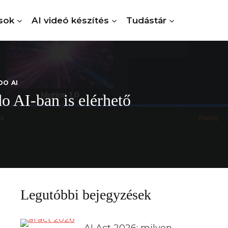
sok
AI videó készítés
Tudástár
O AI
o AI-ban is elérhető
Legutóbbi bejegyzések
AI Act 2026: milyen