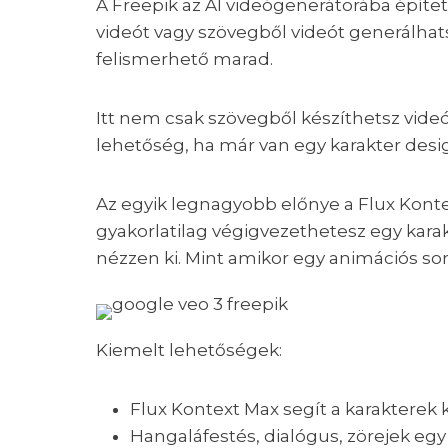
A Freepik az AI videógenerátorába épített
videót vagy szövegből videót generálhats
felismerhető marad.
Itt nem csak szövegből készíthetsz vide
lehetőség, ha már van egy karakter desi
Az egyik legnagyobb előnye a Flux Konte
gyakorlatilag végigvezethetesz egy kara
nézzen ki. Mint amikor egy animációs so
Kiemelt lehetőségek:
Flux Kontext Max segít a karakterek 
Hangaláfestés, dialógus, zörejek eg