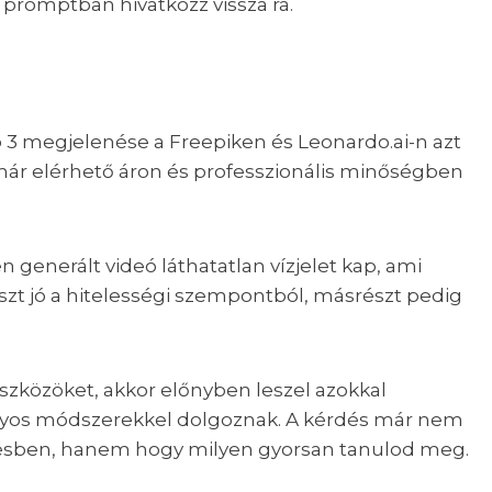
 promptban hivatkozz vissza rá.
o 3 megjelenése a Freepiken és Leonardo.ai-n azt
 már elérhető áron és professzionális minőségben
 generált videó láthatatlan vízjelet kap, ami
részt jó a hitelességi szempontból, másrészt pedig
szközöket, akkor előnyben leszel azokkal
yos módszerekkel dolgoznak. A kérdés már nem
zítésben, hanem hogy milyen gyorsan tanulod meg.