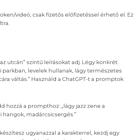
 token/videó, csak fizetős előfizetéssel érhető el. Ez
tra.
z utcán” szintű leírásokat adj. Légy konkrét:
i parkban, levelek hullanak, lágy természetes
rcára váltás.” Használd a ChatGPT-t a promptok
d hozzá a prompthoz: „lágy jazz zene a
i hangok, madárcsicsergés.”
készítesz ugyanazzal a karakterrel, kezdj egy