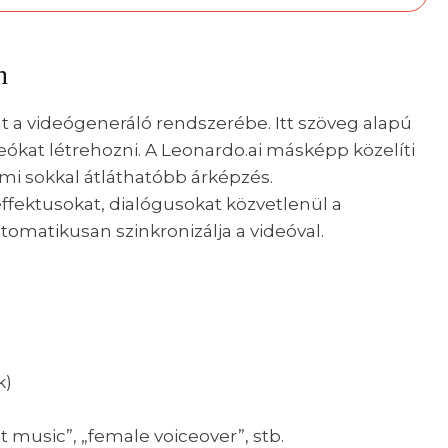
n
at a videógeneráló rendszerébe. Itt szöveg alapú
ókat létrehozni. A Leonardo.ai másképp közelíti
ami sokkal átláthatóbb árképzés.
geffektusokat, dialógusokat közvetlenül a
omatikusan szinkronizálja a videóval.
k)
music”, „female voiceover”, stb.