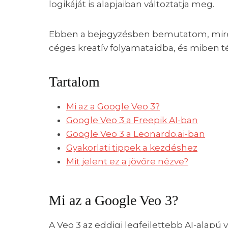
logikáját is alapjaiban változtatja meg.
Ebben a bejegyzésben bemutatom, mire 
céges kreatív folyamataidba, és miben tér
Tartalom
Mi az a Google Veo 3?
Google Veo 3 a Freepik AI-ban
Google Veo 3 a Leonardo.ai-ban
Gyakorlati tippek a kezdéshez
Mit jelent ez a jövőre nézve?
Mi az a Google Veo 3?
A Veo 3 az eddigi legfejlettebb AI-alap