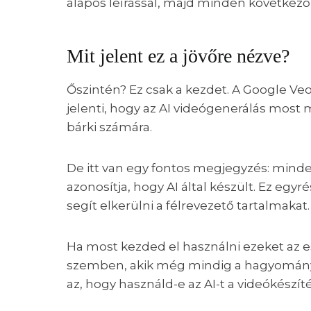
alapos leírással, majd minden következő
Mit jelent ez a jövőre nézve?
Őszintén? Ez csak a kezdet. A Google Ve
jelenti, hogy az AI videógenerálás most
bárki számára.
De itt van egy fontos megjegyzés: minden
azonosítja, hogy AI által készült. Ez egy
segít elkerülni a félrevezető tartalmakat.
Ha most kezded el használni ezeket az e
szemben, akik még mindig a hagyomán
az, hogy használd-e az AI-t a videókés