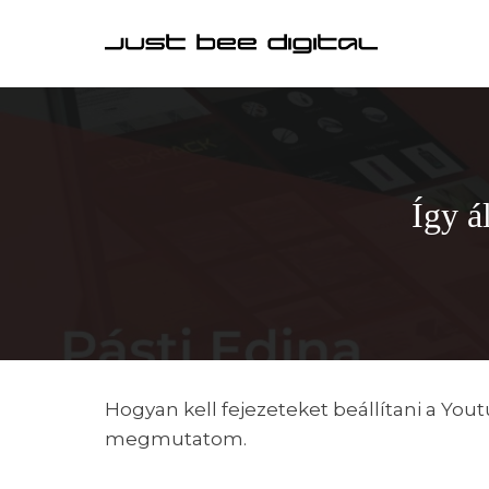
Skip
to
content
Így á
Hogyan kell fejezeteket beállítani a Yo
megmutatom.