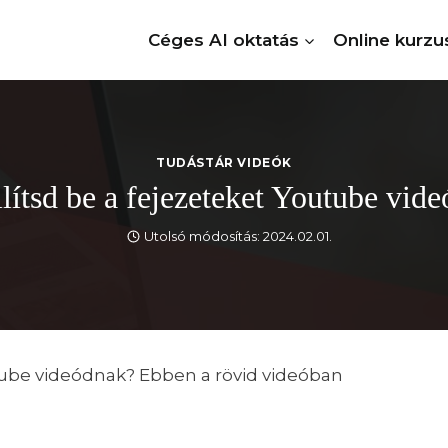
Céges AI oktatás
Online kurzu
TUDÁSTÁR VIDEÓK
llítsd be a fejezeteket Youtube vid
Utolsó módosítás:
2024.02.01.
utube videódnak? Ebben a rövid videóban