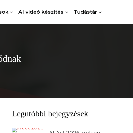
sok
AI videó készítés
Tudástár
eódnak
Legutóbbi bejegyzések
AI Act 2026: milyen