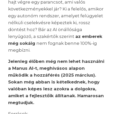
hajt végre egy parancsot, ami valós
következményekkel jár? Ki a felelős, amikor
egy autonóm rendszer, amelyet felügyelet
nélküli cselekvésre képeztek ki, rossz
döntést hoz? Bár az AI önállósága
lenyűgöző, a szakértők szerint
az emberek
még sokáig
nem fognak benne 100%-ig
megbízni.
Jelenleg élőben még nem lehet használni
a Manus AI-t, meghívásos alapon
működik a hozzáférés (2025 március).
Sokan még abban is kételkednek, hogy
valóban képes lesz azokra a dolgokra,
amiket a fejlesztőik állítanak. Hamarosan
megtudjuk.
Források: