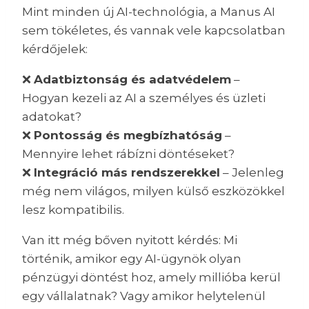
Mint minden új AI-technológia, a Manus AI
sem tökéletes, és vannak vele kapcsolatban
kérdőjelek:
❌
Adatbiztonság és adatvédelem
–
Hogyan kezeli az AI a személyes és üzleti
adatokat?
❌
Pontosság és megbízhatóság
–
Mennyire lehet rábízni döntéseket?
❌
Integráció más rendszerekkel
– Jelenleg
még nem világos, milyen külső eszközökkel
lesz kompatibilis.
Van itt még bőven nyitott kérdés: Mi
történik, amikor egy AI-ügynök olyan
pénzügyi döntést hoz, amely millióba kerül
egy vállalatnak? Vagy amikor helytelenül