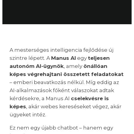
A mesterséges intelligencia fejlődése új
szintre lépett. A
Manus AI
egy
teljesen
autonóm AI-ügynök
, amely
önállóan
képes végrehajtani összetett feladatokat
– emberi beavatkozás nélkül. Míg eddig az
AI-alkalmazások főként válaszokat adtak
kérdésekre, a Manus AI
cselekvésre is
képes
, akár webes kereséseket végez, akár
ügyeket intéz.
Ez nem egy újabb chatbot – hanem egy