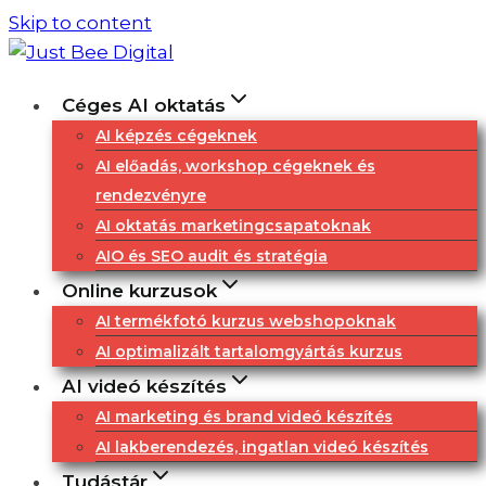
Skip to content
Céges AI oktatás
AI képzés cégeknek
AI előadás, workshop cégeknek és
rendezvényre
AI oktatás marketingcsapatoknak
AIO és SEO audit és stratégia
Online kurzusok
AI termékfotó kurzus webshopoknak
AI optimalizált tartalomgyártás kurzus
AI videó készítés
AI marketing és brand videó készítés
AI lakberendezés, ingatlan videó készítés
Tudástár