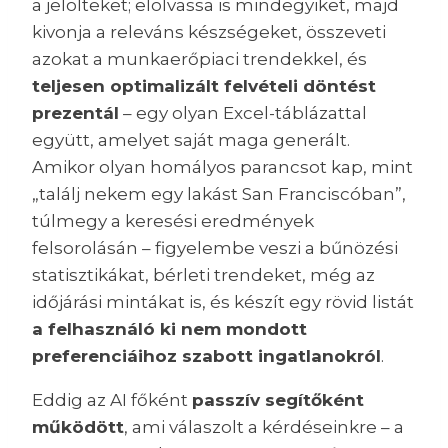
a jelölteket; elolvassa is mindegyiket, majd
kivonja a releváns készségeket, összeveti
azokat a munkaerőpiaci trendekkel, és
teljesen optimalizált felvételi döntést
prezentál
– egy olyan Excel-táblázattal
együtt, amelyet saját maga generált.
Amikor olyan homályos parancsot kap, mint
„találj nekem egy lakást San Franciscóban”,
túlmegy a keresési eredmények
felsorolásán – figyelembe veszi a bűnözési
statisztikákat, bérleti trendeket, még az
időjárási mintákat is, és készít egy rövid listát
a felhasználó ki nem mondott
preferenciáihoz szabott ingatlanokról
.
Eddig az AI főként
passzív segítőként
működött
, ami válaszolt a kérdéseinkre – a