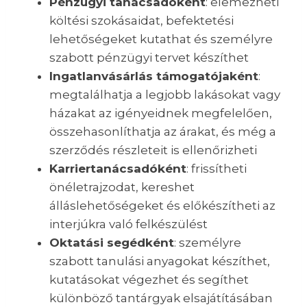
Pénzügyi tanácsadóként
: elemezheti
költési szokásaidat, befektetési
lehetőségeket kutathat és személyre
szabott pénzügyi tervet készíthet
Ingatlanvásárlás támogatójaként
:
megtalálhatja a legjobb lakásokat vagy
házakat az igényeidnek megfelelően,
összehasonlíthatja az árakat, és még a
szerződés részleteit is ellenőrizheti
Karriertanácsadóként
: frissítheti
önéletrajzodat, kereshet
álláslehetőségeket és előkészítheti az
interjúkra való felkészülést
Oktatási segédként
: személyre
szabott tanulási anyagokat készíthet,
kutatásokat végezhet és segíthet
különböző tantárgyak elsajátításában