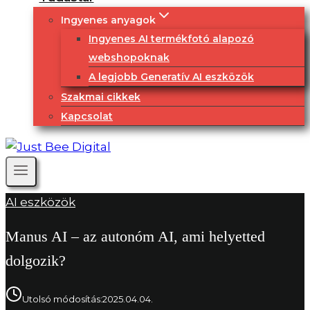
Ingyenes anyagok
Ingyenes AI termékfotó alapozó
webshopoknak
A legjobb Generatív AI eszközök
Szakmai cikkek
Kapcsolat
AI eszközök
Manus AI – az autonóm AI, ami helyetted
dolgozik?
Utolsó módosítás:
2025.04.04.