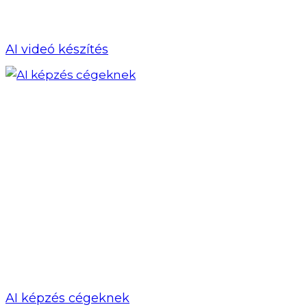
AI videó készítés
AI képzés cégeknek