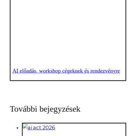
AI előadás, workshop cégeknek és rendezvényre
További bejegyzések