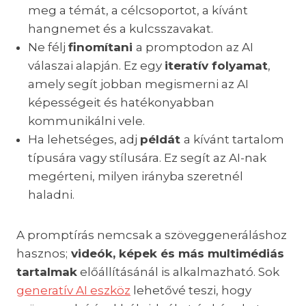
meg a témát, a célcsoportot, a kívánt
hangnemet és a kulcsszavakat.
Ne félj
finomítani
a promptodon az AI
válaszai alapján. Ez egy
iteratív folyamat
,
amely segít jobban megismerni az AI
képességeit és hatékonyabban
kommunikálni vele.
Ha lehetséges, adj
példát
a kívánt tartalom
típusára vagy stílusára. Ez segít az AI-nak
megérteni, milyen irányba szeretnél
haladni.
A promptírás nemcsak a szöveggeneráláshoz
hasznos;
videók, képek és más multimédiás
tartalmak
előállításánál is alkalmazható. Sok
generatív AI eszköz
lehetővé teszi, hogy