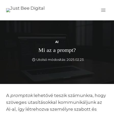
Skip
to
content
AI
Mi az a prompt?
Utolsó módosítás:
2025.02.23.
A
promptok
lehetővé teszik számunkra, hogy
szöveges utasításokkal kommunikáljunk az
AI-al, így létrehozva személyre szabott és