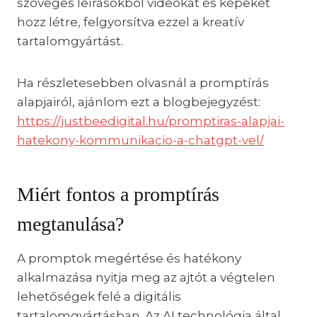
szöveges leírásokból videókat és képeket
hozz létre, felgyorsítva ezzel a kreatív
tartalomgyártást.
Ha részletesebben olvasnál a promptírás
alapjairól, ajánlom ezt a blogbejegyzést:
https://justbeedigital.hu/promptiras-alapjai-
hatekony-kommunikacio-a-chatgpt-vel/
Miért fontos a promptírás
megtanulása?
A promptok megértése és hatékony
alkalmazása nyitja meg az ajtót a végtelen
lehetőségek felé a digitális
tartalomgyártásban. Az AI technológia által