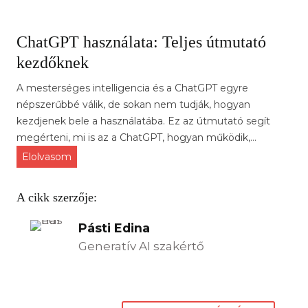
ChatGPT használata: Teljes útmutató
kezdőknek
A mesterséges intelligencia és a ChatGPT egyre
népszerűbbé válik, de sokan nem tudják, hogyan
kezdjenek bele a használatába. Ez az útmutató segít
megérteni, mi is az a ChatGPT, hogyan működik,…
C
Elolvasom
h
a
A cikk szerzője:
t
G
Pásti Edina
P
Generatív AI szakértő
T
h
a
s