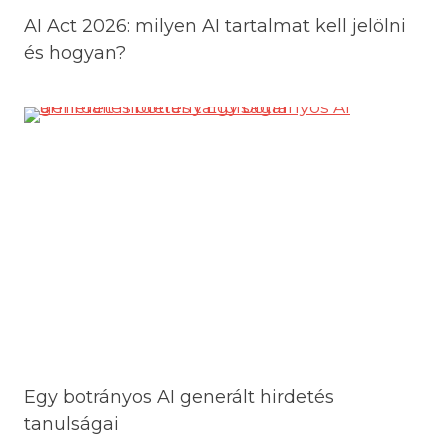
t
AI Act 2026: milyen AI tartalmat kell jelölni
a
és hogyan?
t
ó
k
e
z
d
ő
k
n
e
k
Egy botrányos AI generált hirdetés
tanulságai