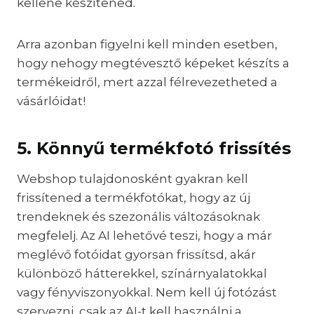
kellene készítened.
Arra azonban figyelni kell minden esetben,
hogy nehogy megtévesztő képeket készíts a
termékeidről, mert azzal félrevezetheted a
vásárlóidat!
5. Könnyű termékfotó frissítés
Webshop tulajdonosként gyakran kell
frissítened a termékfotókat, hogy az új
trendeknek és szezonális változásoknak
megfelelj. Az AI lehetővé teszi, hogy a már
meglévő fotóidat gyorsan frissítsd, akár
különböző hátterekkel, színárnyalatokkal
vagy fényviszonyokkal. Nem kell új fotózást
szervezni, csak az AI-t kell használni a